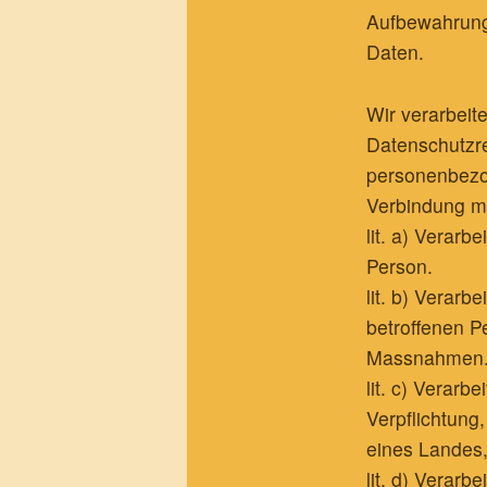
Aufbewahrung
Daten.
Wir verarbei
Datenschutzre
personenbezo
Verbindung mi
lit. a) Verar
Person.
lit. b) Verar
betroffenen P
Massnahmen
lit. c) Verar
Verpflichtung
eines Landes,
lit. d) Verar