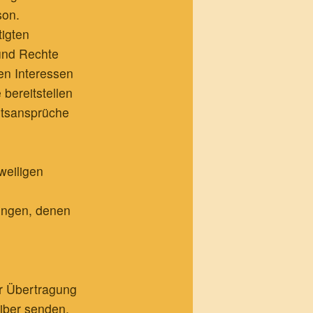
son.
tigten
 und Rechte
en Interessen
bereitstellen
htsansprüche
weiligen
tungen, denen
r Übertragung
eiber senden,