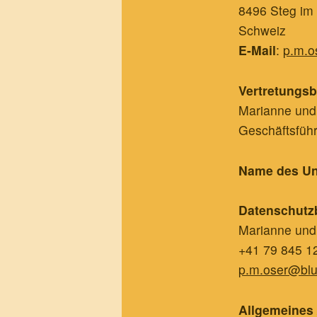
8496 Steg im
Schweiz
E-Mail
:
p.m.o
Vertretungsb
Marianne und
Geschäftsfüh
Name des U
Datenschutz
Marianne und
+41 79 845 1
p.m.oser@blu
Allgemeines 