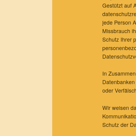
Gestützt auf 
datenschutzr
jede Person A
Missbrauch ih
Schutz Ihrer 
personenbezo
Datenschutzvo
In Zusammena
Datenbanken s
oder Verfälsc
Wir weisen da
Kommunikation
Schutz der Dat