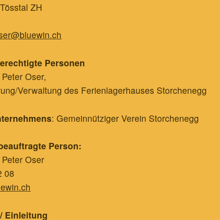
 Tösstal ZH
ser@bluewin.ch
erechtigte Personen
 Peter Oser,
rung/Verwaltung des Ferienlagerhauses Storchenegg
nternehmens
: Gemeinnütziger Verein Storchenegg
beauftragte Person:
 Peter Oser
2 08
ewin.ch
/ Einleitung