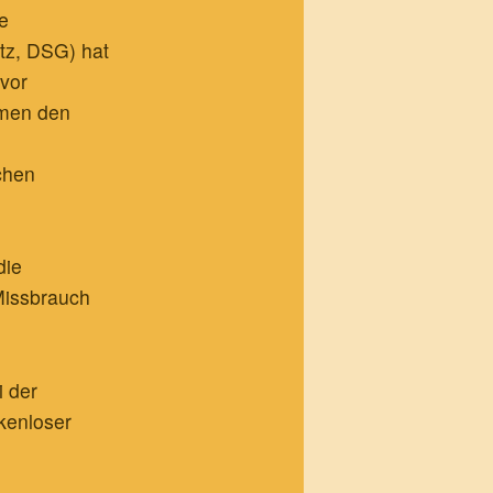
ie
tz, DSG) hat
 vor
hmen den
chen
die
 Missbrauch
i der
kenloser