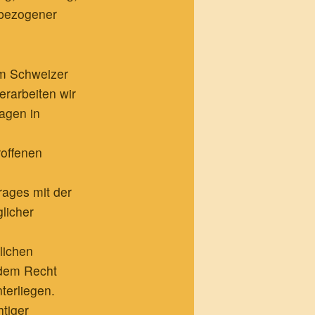
nbezogener
em Schweizer
rarbeiten wir
agen in
roffenen
rages mit der
licher
lichen
ndem Recht
terliegen.
tiger