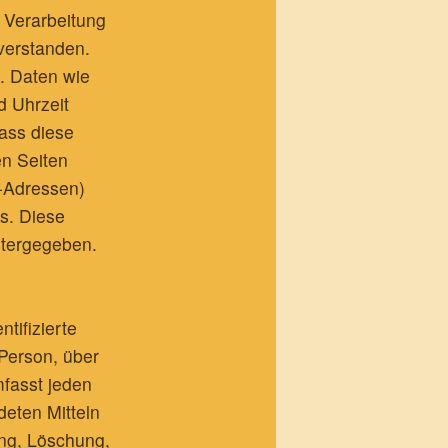
 Verarbeitung
verstanden.
. Daten wie
d Uhrzeit
ass diese
en Seiten
-Adressen)
is. Diese
itergegeben.
tifizierte
 Person, über
fasst jeden
eten Mitteln
ung, Löschung,